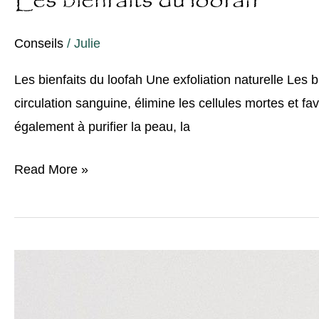
Les bienfaits du loofah
Conseils
/
Julie
Les bienfaits du loofah Une exfoliation naturelle Les b
circulation sanguine, élimine les cellules mortes et fa
également à purifier la peau, la
Read More »
Le
loofah
contre