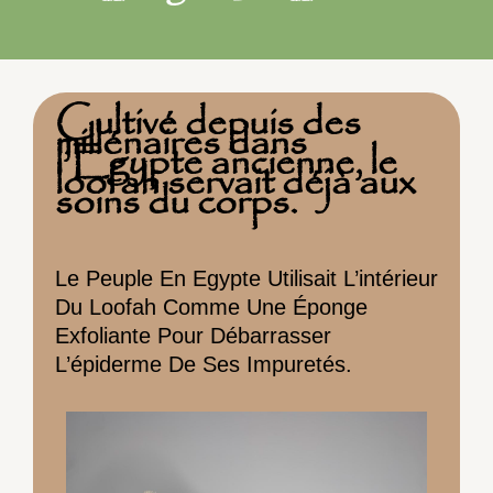
Cultivé depuis des
millénaires dans
l’Egypte ancienne, le
loofah servait déjà aux
soins du corps.
Le Peuple En Egypte Utilisait L’intérieur
Du Loofah Comme Une Éponge
Exfoliante Pour Débarrasser
L’épiderme De Ses Impuretés.