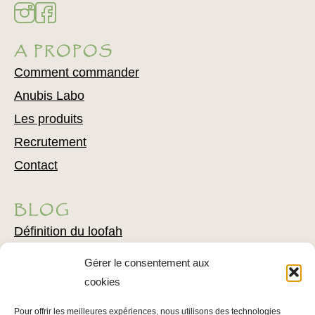
A PROPOS
Comment commander
Anubis Labo
Les produits
Recrutement
Contact
BLOG
Définition du loofah
Exfoliation naturelle
Gérer le consentement aux
Comment utiliser du loofah
cookies
Combattre l’acné avec du loofah
Pour offrir les meilleures expériences, nous utilisons des technologies