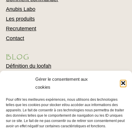
Anubis Labo
Les produits
Recrutement
Contact
BLOG
Définition du loofah
Exfoliation naturelle
Gérer le consentement aux
Comment utiliser du loofah
cookies
Combattre l’acné avec du loofah
Pour offrir les meilleures expériences, nous utilisons des technologies
Conseils pour l’épilation
telles que les cookies pour stocker et/ou accéder aux informations des
appareils. Le fait de consentir à ces technologies nous permettra de traiter
Conseils pour soigner votre épiderme
des données telles que le comportement de navigation ou les ID uniques
sur ce site. Le fait de ne pas consentir ou de retirer son consentement peut
avoir un effet négatif sur certaines caractéristiques et fonctions.