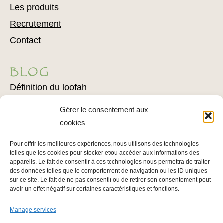
Les produits
Recrutement
Contact
BLOG
Définition du loofah
Exfoliation naturelle
Gérer le consentement aux
Comment utiliser du loofah
cookies
Combattre l’acné avec du loofah
Pour offrir les meilleures expériences, nous utilisons des technologies
Conseils pour l’épilation
telles que les cookies pour stocker et/ou accéder aux informations des
appareils. Le fait de consentir à ces technologies nous permettra de traiter
Conseils pour soigner votre épiderme
des données telles que le comportement de navigation ou les ID uniques
sur ce site. Le fait de ne pas consentir ou de retirer son consentement peut
avoir un effet négatif sur certaines caractéristiques et fonctions.
INFOS LÉGALES
Manage services
Mentions légales