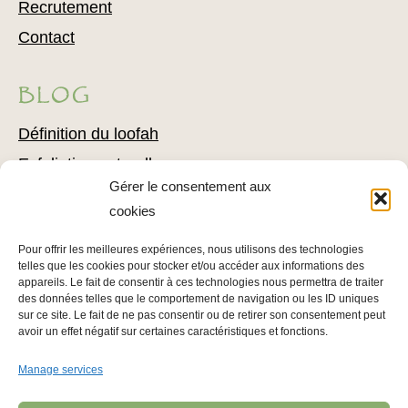
Recrutement
Contact
BLOG
Définition du loofah
Exfoliation naturelle
Gérer le consentement aux
Comment utiliser du loofah
cookies
Combattre l’acné avec du loofah
Pour offrir les meilleures expériences, nous utilisons des technologies
Conseils pour l’épilation
telles que les cookies pour stocker et/ou accéder aux informations des
Conseils pour soigner votre épiderme
appareils. Le fait de consentir à ces technologies nous permettra de traiter
des données telles que le comportement de navigation ou les ID uniques
sur ce site. Le fait de ne pas consentir ou de retirer son consentement peut
avoir un effet négatif sur certaines caractéristiques et fonctions.
INFOS LÉGALES
Manage services
Mentions légales