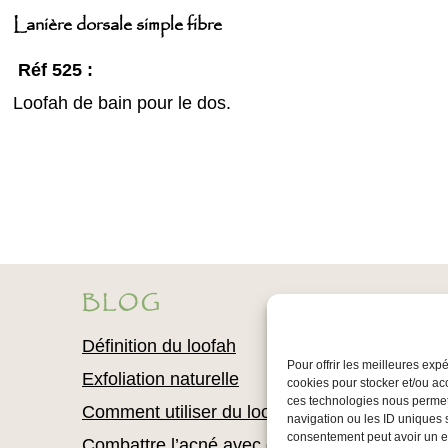
Lanière dorsale simple fibre
Réf 525 :
Loofah de bain pour le dos.
BLOG
Définition du loofah
Pour offrir les meilleures exp
Exfoliation naturelle
cookies pour stocker et/ou ac
ces technologies nous permet
Comment utiliser du loofah
navigation ou les ID uniques s
consentement peut avoir un eff
Combattre l’acné avec du loofah