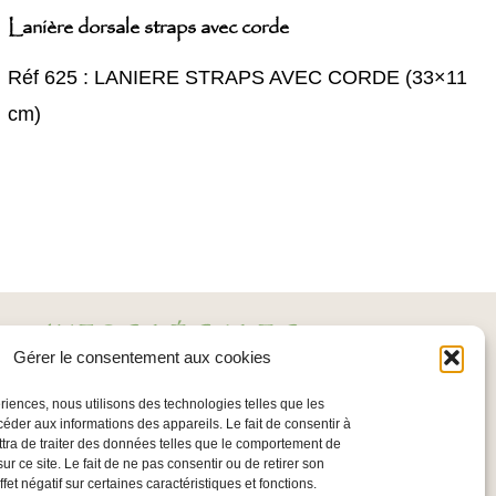
Lanière dorsale straps avec corde
Réf 625 : LANIERE STRAPS AVEC CORDE (33×11
cm)
INFOS LÉGALES
Gérer le consentement aux cookies
Mentions légales
ériences, nous utilisons des technologies telles que les
Politique de confidentialité
céder aux informations des appareils. Le fait de consentir à
tra de traiter des données telles que le comportement de
Conditions Générales
ur ce site. Le fait de ne pas consentir ou de retirer son
et négatif sur certaines caractéristiques et fonctions.
d’Utilisation