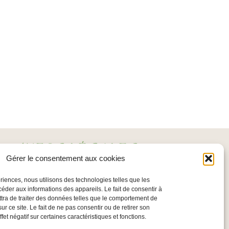
INFOS LÉGALES
Gérer le consentement aux cookies
Mentions légales
ériences, nous utilisons des technologies telles que les
Politique de confidentialité
céder aux informations des appareils. Le fait de consentir à
tra de traiter des données telles que le comportement de
Conditions Générales
ur ce site. Le fait de ne pas consentir ou de retirer son
et négatif sur certaines caractéristiques et fonctions.
d’Utilisation