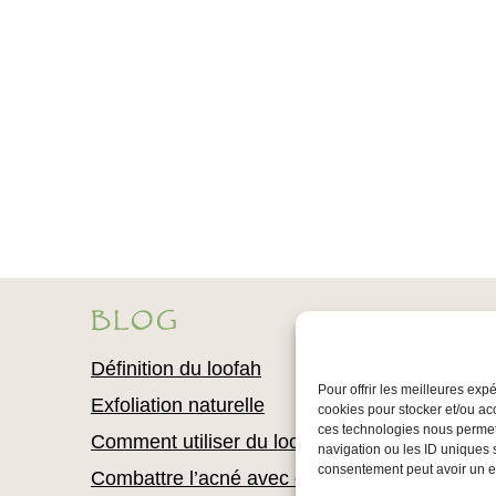
BLOG
Définition du loofah
Pour offrir les meilleures exp
Exfoliation naturelle
cookies pour stocker et/ou ac
ces technologies nous permet
Comment utiliser du loofah
navigation ou les ID uniques s
consentement peut avoir un eff
Combattre l’acné avec du loofah