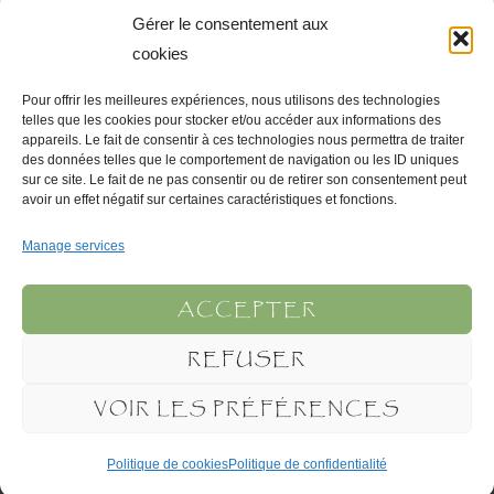
Gérer le consentement aux
Comment utiliser du loofah
cookies
Combattre l’acné avec du loofah
Pour offrir les meilleures expériences, nous utilisons des technologies
Conseils pour l’épilation
telles que les cookies pour stocker et/ou accéder aux informations des
Conseils pour soigner votre épiderme
appareils. Le fait de consentir à ces technologies nous permettra de traiter
des données telles que le comportement de navigation ou les ID uniques
sur ce site. Le fait de ne pas consentir ou de retirer son consentement peut
avoir un effet négatif sur certaines caractéristiques et fonctions.
INFOS LÉGALES
Manage services
Mentions légales
Politique de confidentialité
ACCEPTER
Conditions Générales d’Utilisation
REFUSER
Plan du site
VOIR LES PRÉFÉRENCES
© Anubis Labo 1990-2023 | Tous droits réservés
Politique de cookies
Politique de confidentialité