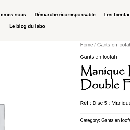
ommes nous
Démarche écoresponsable
Les bienfai
Le blog du labo
Home
/
Gants en loofa
Gants en loofah
Manique 
Double F
Réf : Disc 5 : Maniqu
Category:
Gants en loof