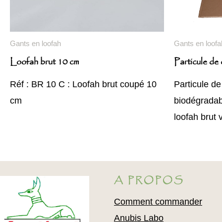
Gants en loofah
Gants en loofa
Loofah brut 10 cm
Particule de
Réf : BR 10 C : Loofah brut coupé 10
Particule de
cm
biodégradab
loofah brut
A PROPOS
Comment commander
Anubis Labo