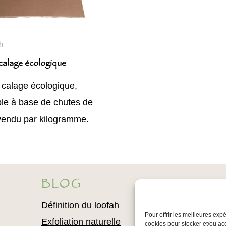
h
 calage écologique
 calage écologique,
le à base de chutes de
 vendu par kilogramme.
BLOG
Définition du loofah
Pour offrir les meilleures exp
Exfoliation naturelle
cookies pour stocker et/ou ac