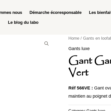
ommes nous
Démarche écoresponsable
Les bienfai
Le blog du labo
Home
/
Gants en loofa
Gants luxe
Gant Gam
Vert
Réf 566VE :
Gant ova
maintien au poignet 
Category:
Gants luxe