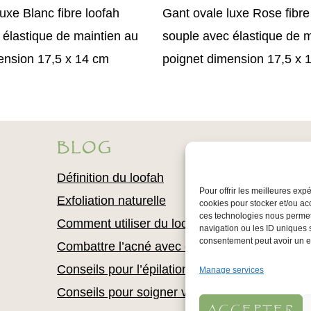
uxe Blanc fibre loofah
Gant ovale luxe Rose fibre
 élastique de maintien au
souple avec élastique de m
ension 17,5 x 14 cm
poignet dimension 17,5 x 
BLOG
Définition du loofah
Pour offrir les meilleures exp
Exfoliation naturelle
cookies pour stocker et/ou ac
ces technologies nous permet
Comment utiliser du loofah
navigation ou les ID uniques s
consentement peut avoir un eff
Combattre l’acné avec du loofah
Conseils pour l’épilation
Manage services
Conseils pour soigner votre épiderme
ACCEPTER