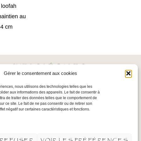
 loofah
aintien au
14 cm
INFOS LÉGALES
Gérer le consentement aux cookies
Mentions légales
ériences, nous utilisons des technologies telles que les
Politique de confidentialité
céder aux informations des appareils. Le fait de consentir à
tra de traiter des données telles que le comportement de
Conditions Générales
ur ce site. Le fait de ne pas consentir ou de retirer son
et négatif sur certaines caractéristiques et fonctions.
d’Utilisation
Plan du site
REFUSER
VOIR LES PRÉFÉRENCES