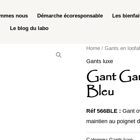
ommes nous
Démarche écoresponsable
Les bienfai
Le blog du labo
Home
/
Gants en loofa
Gants luxe
Gant Gam
Bleu
Réf 566BLE :
Gant o
maintien au poignet 
Category:
Gants luxe