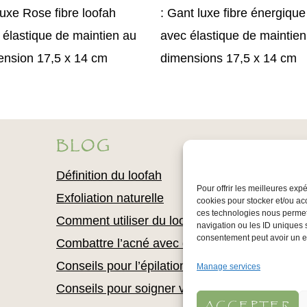
uxe Rose fibre loofah
: Gant luxe fibre énergiqu
 élastique de maintien au
avec élastique de maintien
ension 17,5 x 14 cm
dimensions 17,5 x 14 cm
BLOG
Définition du loofah
Pour offrir les meilleures exp
Exfoliation naturelle
cookies pour stocker et/ou ac
ces technologies nous permet
Comment utiliser du loofah
navigation ou les ID uniques s
consentement peut avoir un eff
Combattre l’acné avec du loofah
Conseils pour l’épilation
Manage services
Conseils pour soigner votre épiderme
ACCEPTER