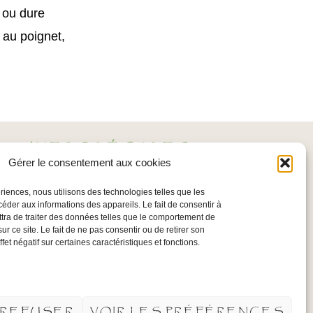
e ou dure
 au poignet,
INFOS LÉGALES
Gérer le consentement aux cookies
Mentions légales
ériences, nous utilisons des technologies telles que les
Politique de confidentialité
céder aux informations des appareils. Le fait de consentir à
tra de traiter des données telles que le comportement de
Conditions Générales
ur ce site. Le fait de ne pas consentir ou de retirer son
et négatif sur certaines caractéristiques et fonctions.
d’Utilisation
Plan du site
REFUSER
VOIR LES PRÉFÉRENCES