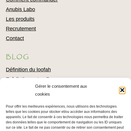
Anubis Labo
Les produits
Recrutement
Contact
BLOG
Définition du loofah
Exfoliation naturelle
Gérer le consentement aux
Comment utiliser du loofah
cookies
Combattre l’acné avec du loofah
Pour offrir les meilleures expériences, nous utilisons des technologies
Conseils pour l’épilation
telles que les cookies pour stocker et/ou accéder aux informations des
Conseils pour soigner votre épiderme
appareils. Le fait de consentir à ces technologies nous permettra de traiter
des données telles que le comportement de navigation ou les ID uniques
sur ce site. Le fait de ne pas consentir ou de retirer son consentement peut