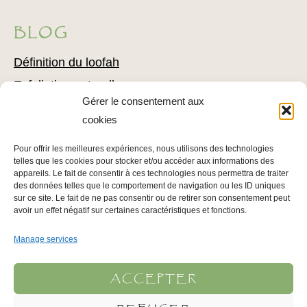
BLOG
Définition du loofah
Exfoliation naturelle
Gérer le consentement aux
Comment utiliser du loofah
cookies
Combattre l’acné avec du loofah
Pour offrir les meilleures expériences, nous utilisons des technologies
Conseils pour l’épilation
telles que les cookies pour stocker et/ou accéder aux informations des
Conseils pour soigner votre épiderme
appareils. Le fait de consentir à ces technologies nous permettra de traiter
des données telles que le comportement de navigation ou les ID uniques
sur ce site. Le fait de ne pas consentir ou de retirer son consentement peut
avoir un effet négatif sur certaines caractéristiques et fonctions.
INFOS LÉGALES
Manage services
Mentions légales
Politique de confidentialité
ACCEPTER
Conditions Générales d’Utilisation