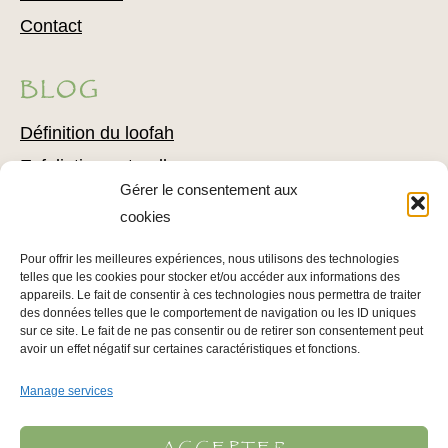
Contact
BLOG
Définition du loofah
Exfoliation naturelle
Gérer le consentement aux
Comment utiliser du loofah
cookies
Combattre l’acné avec du loofah
Pour offrir les meilleures expériences, nous utilisons des technologies
Conseils pour l’épilation
telles que les cookies pour stocker et/ou accéder aux informations des
Conseils pour soigner votre épiderme
appareils. Le fait de consentir à ces technologies nous permettra de traiter
des données telles que le comportement de navigation ou les ID uniques
sur ce site. Le fait de ne pas consentir ou de retirer son consentement peut
avoir un effet négatif sur certaines caractéristiques et fonctions.
INFOS LÉGALES
Manage services
Mentions légales
Politique de confidentialité