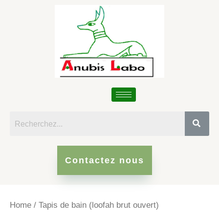
Skip
to
content
Contactez nous
Home
/ Tapis de bain (loofah brut ouvert)