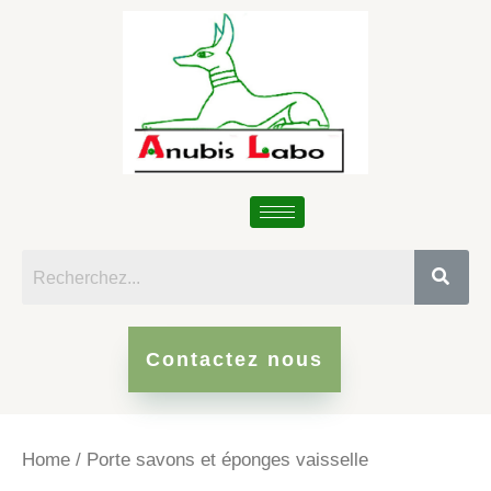
Skip
to
content
Contactez nous
Home
/ Porte savons et éponges vaisselle