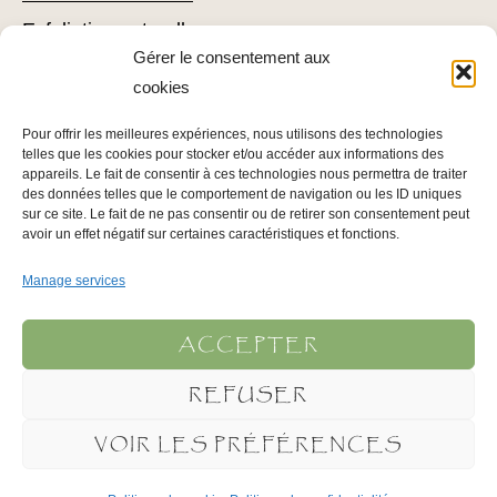
Exfoliation naturelle
Gérer le consentement aux
Comment utiliser du loofah
cookies
Combattre l’acné avec du loofah
Pour offrir les meilleures expériences, nous utilisons des technologies
Conseils pour l’épilation
telles que les cookies pour stocker et/ou accéder aux informations des
Conseils pour soigner votre épiderme
appareils. Le fait de consentir à ces technologies nous permettra de traiter
des données telles que le comportement de navigation ou les ID uniques
sur ce site. Le fait de ne pas consentir ou de retirer son consentement peut
avoir un effet négatif sur certaines caractéristiques et fonctions.
INFOS LÉGALES
Manage services
Mentions légales
Politique de confidentialité
ACCEPTER
Conditions Générales d’Utilisation
REFUSER
Plan du site
VOIR LES PRÉFÉRENCES
© Anubis Labo 1990-2023 | Tous droits réservés