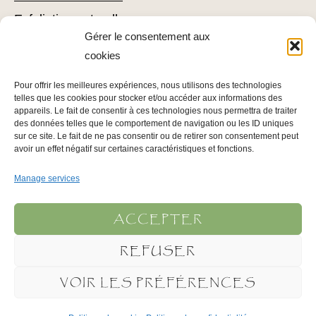
Exfoliation naturelle
Gérer le consentement aux
Comment utiliser du loofah
cookies
Combattre l’acné avec du loofah
Pour offrir les meilleures expériences, nous utilisons des technologies
Conseils pour l’épilation
telles que les cookies pour stocker et/ou accéder aux informations des
Conseils pour soigner votre épiderme
appareils. Le fait de consentir à ces technologies nous permettra de traiter
des données telles que le comportement de navigation ou les ID uniques
sur ce site. Le fait de ne pas consentir ou de retirer son consentement peut
avoir un effet négatif sur certaines caractéristiques et fonctions.
INFOS LÉGALES
Manage services
Mentions légales
Politique de confidentialité
ACCEPTER
Conditions Générales d’Utilisation
REFUSER
Plan du site
VOIR LES PRÉFÉRENCES
© Anubis Labo 1990-2023 | Tous droits réservés