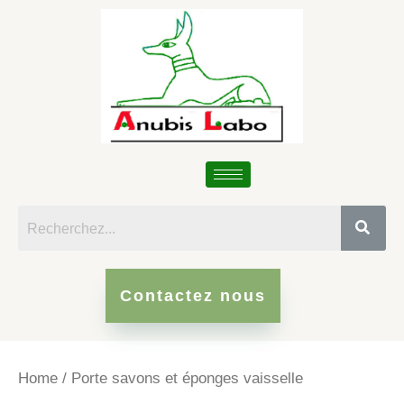
Skip
to
content
Contactez nous
Home
/ Porte savons et éponges vaisselle