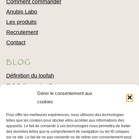
Comment commander
Anubis Labo
Les produits
Recrutement
Contact
BLOG
Définition du loofah
Exfoliation naturelle
Gérer le consentement aux
Comment utiliser du loofah
cookies
Combattre l’acné avec du loofah
Pour offrir les meilleures expériences, nous utilisons des technologies
Conseils pour l’épilation
telles que les cookies pour stocker et/ou accéder aux informations des
Conseils pour soigner votre épiderme
appareils. Le fait de consentir à ces technologies nous permettra de traiter
des données telles que le comportement de navigation ou les ID uniques
sur ce site. Le fait de ne pas consentir ou de retirer son consentement peut