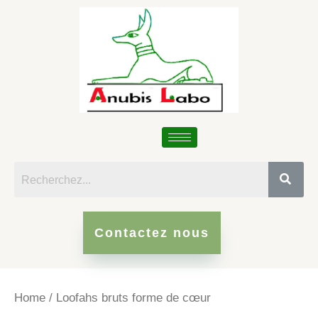
Skip
to
content
Contactez nous
Home
/ Loofahs bruts forme de cœur