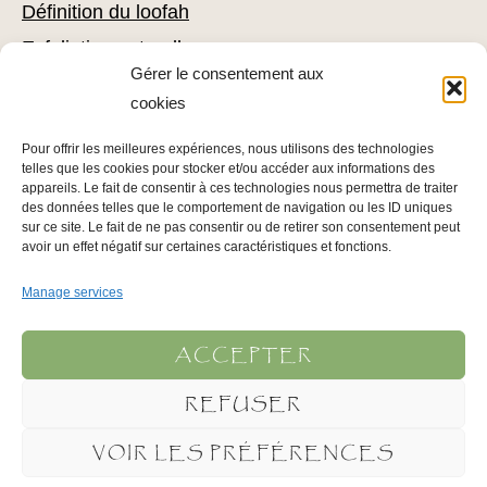
Définition du loofah
Exfoliation naturelle
Gérer le consentement aux
Comment utiliser du loofah
cookies
Combattre l’acné avec du loofah
Pour offrir les meilleures expériences, nous utilisons des technologies
Conseils pour l’épilation
telles que les cookies pour stocker et/ou accéder aux informations des
Conseils pour soigner votre épiderme
appareils. Le fait de consentir à ces technologies nous permettra de traiter
des données telles que le comportement de navigation ou les ID uniques
sur ce site. Le fait de ne pas consentir ou de retirer son consentement peut
avoir un effet négatif sur certaines caractéristiques et fonctions.
INFOS LÉGALES
Manage services
Mentions légales
Politique de confidentialité
ACCEPTER
Conditions Générales d’Utilisation
REFUSER
Plan du site
VOIR LES PRÉFÉRENCES