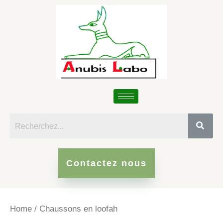
Skip
to
content
Contactez nous
Home
/ Chaussons en loofah